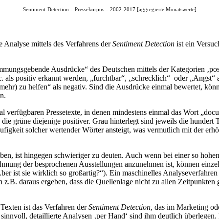
Sentiment-Detection – Pressekorpus – 2002-2017 [aggregierte Monatswerte]
e Analyse mittels des Verfahrens der
Sentiment Detection
ist ein Versuc
timmungsgebende Ausdrücke“ des Deutschen mittels der Kategorien ‚pos
. als positiv erkannt werden, „furchtbar“, „schrecklich“ oder „Angst“
ehr) zu helfen“ als negativ. Sind die Ausdrücke einmal bewertet, kön
n.
ital verfügbaren Pressetexte, in denen mindestens einmal das Wort „doc
die grüne diejenige positiver. Grau hinterlegt sind jeweils die hundert
igkeit solcher wertender Wörter ansteigt, was vermutlich mit der erhöh
en, ist hingegen schwieriger zu deuten. Auch wenn bei einer so hohen
ehmung der besprochenen Ausstellungen anzunehmen ist, können einzeln
 Aber ist sie wirklich so großartig?“). Ein maschinelles Analyseverfahr
 z.B. daraus ergeben, dass die Quellenlage nicht zu allen Zeitpunkten gl
 Texten ist das Verfahren der
Sentiment Detection
, das im Marketing ode
t sinnvoll, detaillierte Analysen ‚per Hand‘ sind ihm deutlich überleg