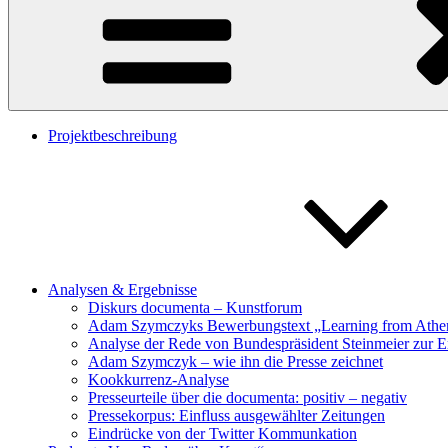
Projektbeschreibung
Analysen & Ergebnisse
Diskurs documenta – Kunstforum
Adam Szymczyks Bewerbungstext „Learning from Athens
Analyse der Rede von Bundespräsident Steinmeier zur E
Adam Szymczyk – wie ihn die Presse zeichnet
Kookkurrenz-Analyse
Presseurteile über die documenta: positiv – negativ
Pressekorpus: Einfluss ausgewählter Zeitungen
Eindrücke von der Twitter Kommunkation