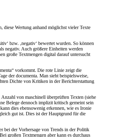
h, diese Wertung anhand möglichst vieler Texte
itiv‘ bzw. ‚negativ‘ bewertet wurden. So können
 als negativ. Auch größere Einheiten werden
nen große Textmengen digital darauf untersucht
umenta“ vorkommt. Die rote Linie zeigt die
 Tage der documenta. Man sieht beispielsweise,
ten Dichte von Kritiken in der Berichterstattung
 Anzahl von maschinell überprüften Texten (siehe
e Belege dennoch implizit kritisch gemeint sein
en kann dies ebensowenig erkennen, wie es Ironie
eich gut ist. Dies ist der Hauptgrund für die
r bei der Vorhersage von Trends in der Politik
en. Bei großen Textmengen aber kann es durchaus