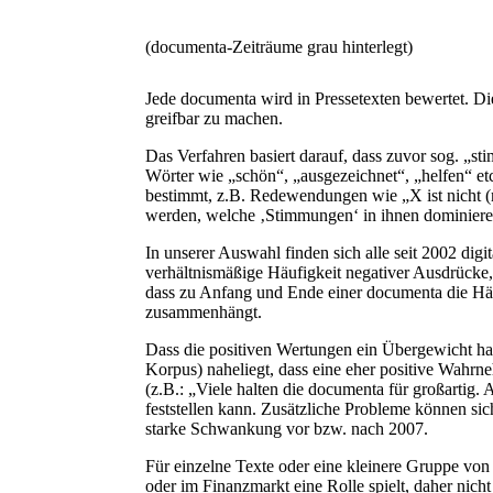
(documenta-Zeiträume grau hinterlegt)
Jede documenta wird in Pressetexten bewertet. Di
greifbar zu machen.
Das Verfahren basiert darauf, dass zuvor sog. „s
Wörter wie „schön“, „ausgezeichnet“, „helfen“ etc
bestimmt, z.B. Redewendungen wie „X ist nicht (m
werden, welche ‚Stimmungen‘ in ihnen dominiere
In unserer Auswahl finden sich alle seit 2002 dig
verhältnismäßige Häufigkeit negativer Ausdrücke, 
dass zu Anfang und Ende einer documenta die Häuf
zusammenhängt.
Dass die positiven Wertungen ein Übergewicht hab
Korpus) naheliegt, dass eine eher positive Wahrn
(z.B.: „Viele halten die documenta für großartig.
feststellen kann. Zusätzliche Probleme können sich
starke Schwankung vor bzw. nach 2007.
Für einzelne Texte oder eine kleinere Gruppe von
oder im Finanzmarkt eine Rolle spielt, daher nich