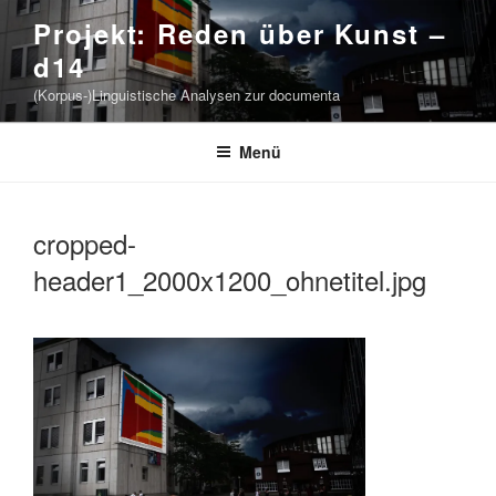
Zum
Projekt: Reden über Kunst –
Inhalt
d14
springen
(Korpus-)Linguistische Analysen zur documenta
Menü
cropped-
header1_2000x1200_ohnetitel.jpg