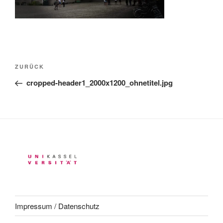
Beitragsnavigation
Vorheriger
ZURÜCK
Beitrag
cropped-header1_2000x1200_ohnetitel.jpg
Impressum / Datenschutz